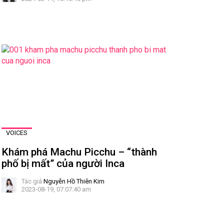
VOICES
Khám phá Machu Picchu – “thành
phố bị mất” của người Inca
Tác giả
Nguyễn Hồ Thiên Kim
2023-08-19, 07:07:40 am