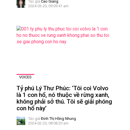
Tác giả
Cao Giang
2024-03-20, 09:09:41 am
VOICES
Tỷ phú Lý Thư Phúc: ‘Tôi coi Volvo
là 1 con hổ, nó thuộc về rừng xanh,
không phải sở thú. Tôi sẽ giải phóng
con hổ này’
Tác giả
Đinh Thị Hồng Nhung
2024-02-20, 08:08:20 am