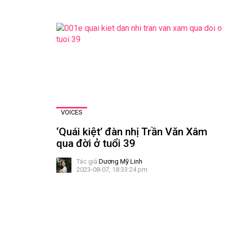
VOICES
‘Quái kiệt’ đàn nhị Trần Văn Xâm
qua đời ở tuổi 39
Tác giả
Dương Mỹ Linh
2023-08-07, 18:33:24 pm