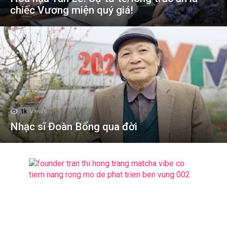
chiếc Vương miện quý giá!
1k
Views
Nhạc sĩ Đoàn Bổng qua đời