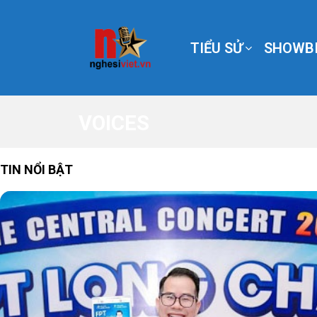
TIỂU SỬ
SHOWBI
VOICES
TIN NỔI BẬT