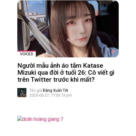
VOICES
Người mẫu ảnh áo tắm Katase
Mizuki qua đời ở tuổi 26: Cô viết gì
trên Twitter trước khi mất?
Tác giả
Đặng Xuân Tới
2023-03-27, 17:03:13 pm