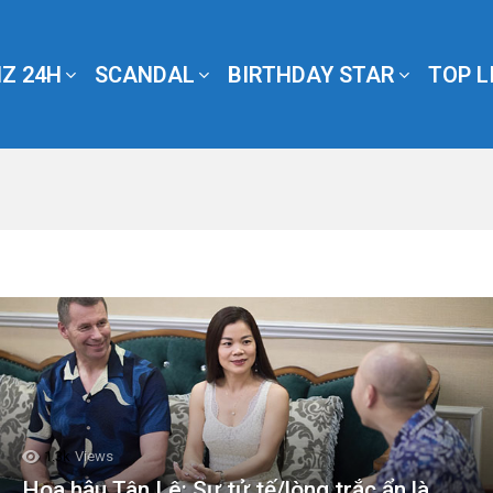
Z 24H
SCANDAL
BIRTHDAY STAR
TOP L
1.3k
Views
Hoa hậu Tân Lê: Sự tử tế/lòng trắc ẩn là