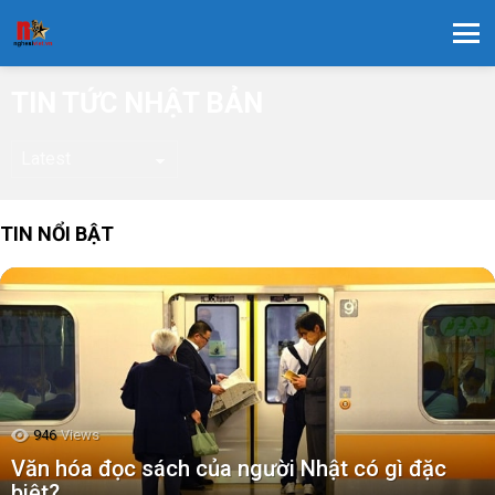
Menu
TIN TỨC NHẬT BẢN
TIN NỔI BẬT
946
Views
Văn hóa đọc sách của người Nhật có gì đặc
biệt?