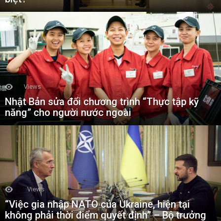
1k
Views
Nhật Bản sửa đổi chương trình “Thực tập kỹ
năng” cho người nước ngoài
788
Views
“Việc gia nhập NATO của Ukraine, hiện tại
không phải thời điểm quyết định” – Bộ trưởng