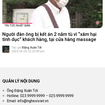
TIN TỨC NHẬT BẢN
Người đàn ông bị kết án 2 năm tù vì “xâm hại
tình dục” khách hàng, tại cửa hàng massage
Tác giả
Đặng Xuân Tới
2023-03-29, 22:25:09 pm
QUẢN LÝ NỘI DUNG
Ông Đặng Xuân Tới
Hotline: 023.9999.9999 – 025.9999.9999
Email:
info@nghesiviet.vn