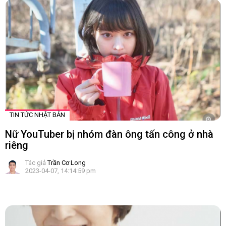
TIN TỨC NHẬT BẢN
Nữ YouTuber bị nhóm đàn ông tấn công ở nhà
riêng
Tác giả
Trần Cơ Long
2023-04-07, 14:14:59 pm