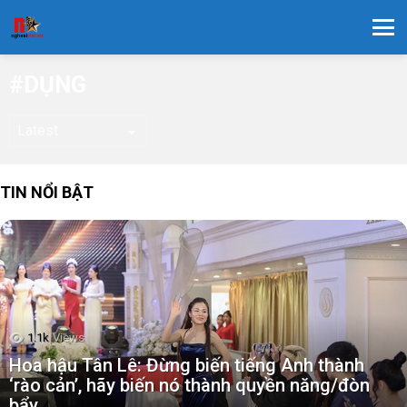
Menu
DỤNG
TIN NỔI BẬT
1.1k
Views
Hoa hậu Tân Lê: Đừng biến tiếng Anh thành
‘rào cản’, hãy biến nó thành quyền năng/đòn
bẩy