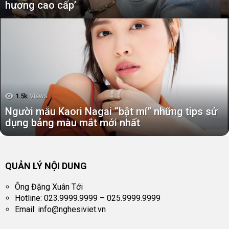
hương cao cấp’
1.5k
Views
Người mẫu Kaori Nagai “bật mí” những tips sử
dụng bảng màu mắt mới nhất
QUẢN LÝ NỘI DUNG
Ông Đặng Xuân Tới
Hotline: 023.9999.9999 – 025.9999.9999
Email:
info@nghesiviet.vn