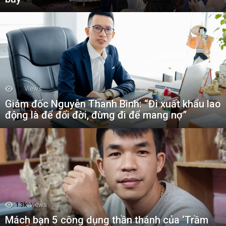
1k
Views
Giám đốc Nguyễn Thanh Bình: “Đi xuất khẩu lao
động là để đổi đời, đừng đi để mang nợ”
1.3k
Views
Mách bạn 5 công dụng thần thánh của ‘Trầm