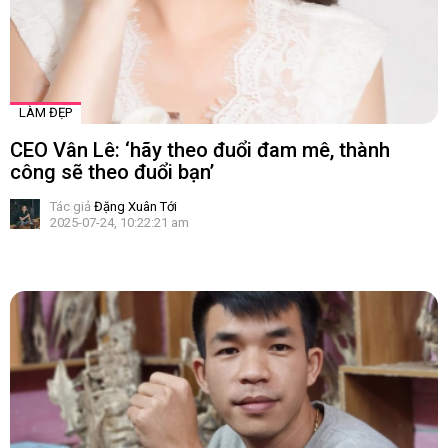
LÀM ĐẸP
CEO Vân Lê: ‘hãy theo đuổi đam mê, thành
công sẽ theo đuổi bạn’
Tác giả
Đặng Xuân Tới
2025-07-24, 10:22:21 am