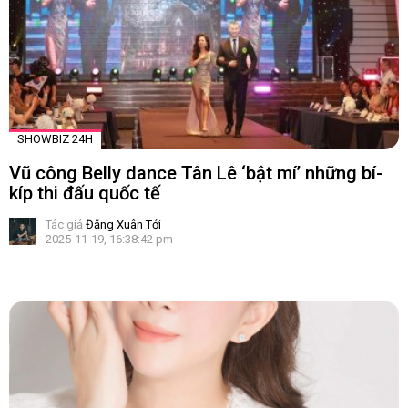
SHOWBIZ 24H
Vũ công Belly dance Tân Lê ‘bật mí’ những bí-
kíp thi đấu quốc tế
Tác giả
Đặng Xuân Tới
2025-11-19, 16:38:42 pm