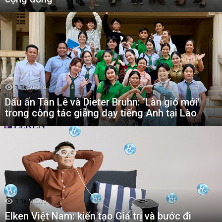
1.1k
Views
Dấu ấn Tân Lê và Dieter Bruhn: ‘Làn gió mới’
trong công tác giảng dạy tiếng Anh tại Lào
1.1k
Views
Elken Việt Nam: kiến tạo Giá trị và bước đi