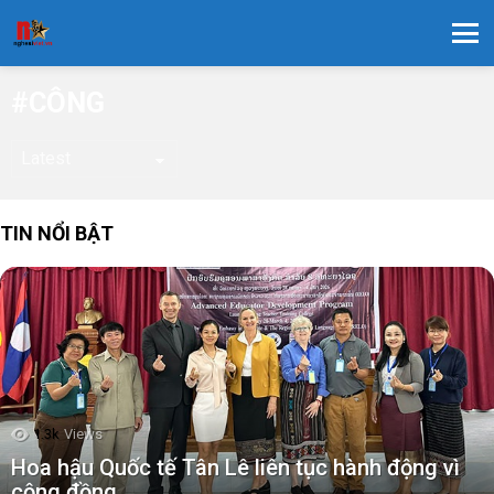
Menu
CÔNG
TIN NỔI BẬT
1.3k
Views
Hoa hậu Quốc tế Tân Lê liên tục hành động vì
cộng đồng