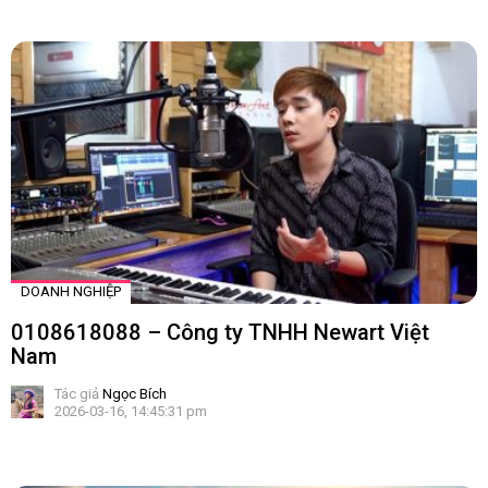
DOANH NGHIỆP
0108618088 – Công ty TNHH Newart Việt
Nam
Tác giả
Ngọc Bích
2026-03-16, 14:45:31 pm