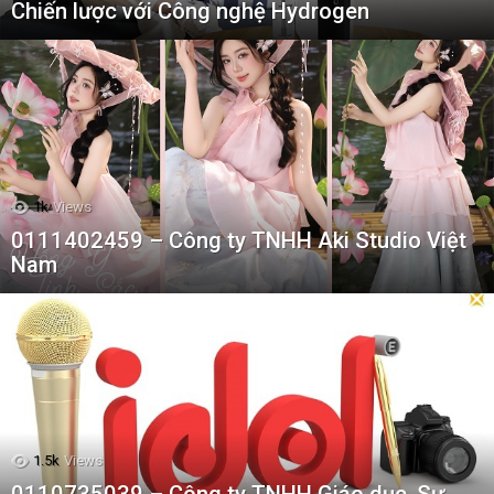
Chiến lược với Công nghệ Hydrogen
1k
Views
0111402459 – Công ty TNHH Aki Studio Việt
Nam
1.5k
Views