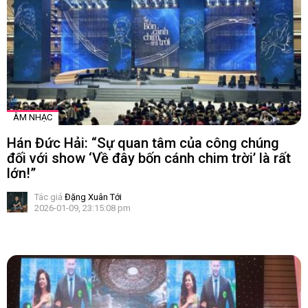
ÂM NHẠC
Hán Đức Hải: “Sự quan tâm của công chúng
đối với show ‘Về đây bốn cánh chim trời’ là rất
lớn!”
Tác giả
Đặng Xuân Tới
2026-01-09, 23:15:08 pm