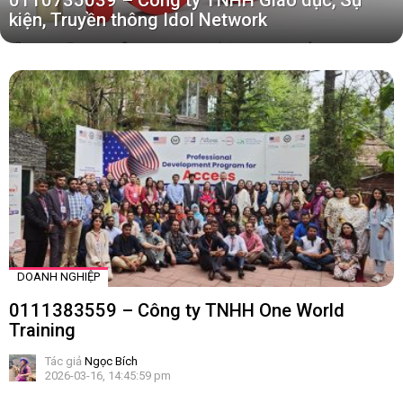
0110735039 – Công ty TNHH Giáo dục, Sự
kiện, Truyền thông Idol Network
TIN
MỚI
DOANH NGHIỆP
0111383559 – Công ty TNHH One World
Training
Tác giả
Ngọc Bích
2026-03-16, 14:45:59 pm