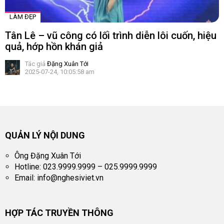
LÀM ĐẸP
Tân Lê – vũ công có lối trình diễn lôi cuốn, hiệu
quả, hớp hồn khán giả
Tác giả
Đặng Xuân Tới
2025-07-24, 10:05:58 am
QUẢN LÝ NỘI DUNG
Ông Đặng Xuân Tới
Hotline: 023.9999.9999 – 025.9999.9999
Email:
info@nghesiviet.vn
HỢP TÁC TRUYỀN THÔNG