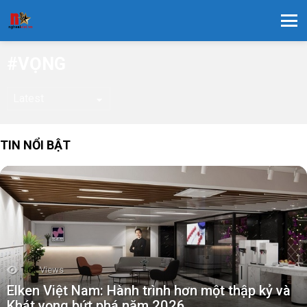
Menu
VỌNG
TIN NỔI BẬT
1.6k
Views
Elken Việt Nam: Hành trình hơn một thập kỷ và
Khát vọng bứt phá năm 2026