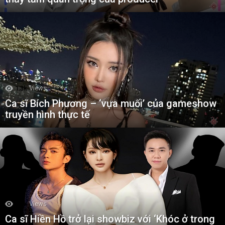
1.3k
Views
Ca sĩ Bích Phương – ‘vựa muối’ của gameshow
truyền hình thực tế
1.3k
Views
Ca sĩ Hiền Hồ trở lại showbiz với ‘Khóc ở trong