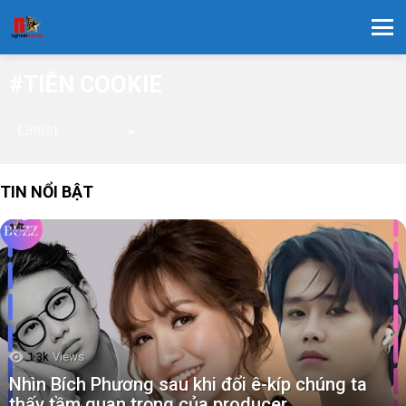
Menu
TIÊN COOKIE
TIN NỔI BẬT
1.3k
Views
Nhìn Bích Phương sau khi đổi ê-kíp chúng ta
thấy tầm quan trọng của producer