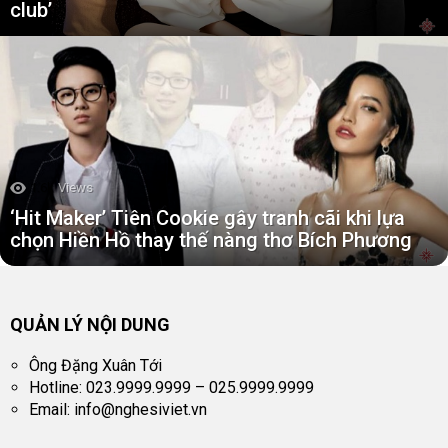
club’
1.6k
Views
‘Hit Maker’ Tiên Cookie gây tranh cãi khi lựa
chọn Hiền Hồ thay thế nàng thơ Bích Phương
QUẢN LÝ NỘI DUNG
Ông Đặng Xuân Tới
Hotline: 023.9999.9999 – 025.9999.9999
Email:
info@nghesiviet.vn