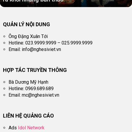
QUẢN LÝ NỘI DUNG
Ông Đặng Xuân Tới
Hotline: 023.9999.9999 – 025.9999.9999
Email:
info@nghesiviet.vn
HỢP TÁC TRUYỀN THÔNG
Bà Dương Mỹ Hạnh
Hotline: 0969.689.689
Email:
mc@nghesiviet.vn
LIÊN HỆ QUẢNG CÁO
Ads
Idol Network