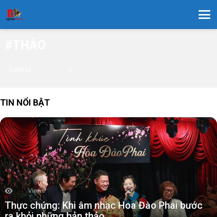
Menu
THẢO
TIN NỔI BẬT
1.3k
Views
Thực chứng: Khi âm nhạc Hoa Đào Phai bước
ra khỏi những bản thảo