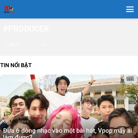
Menu
PRODUCER
TIN NỔI BẬT
1.3k
Views
Đưa 6 dòng nhạc vào một bài hát, Vpop mấy ai
làm được?