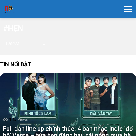
Menu
HẸN
TIN NỔI BẬT
1.4k
Views
Full dàn line up chính thức: 4 ban nhạc Indie ‘đổ
bộ’ Verse – hứa hẹn đánh bay cái nóng mùa hè