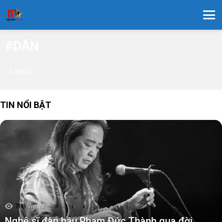
Menu
DÀN
TIN NỔI BẬT
788
Views
Nghệ sĩ đàn bầu Phạm Đức Thành qua đời