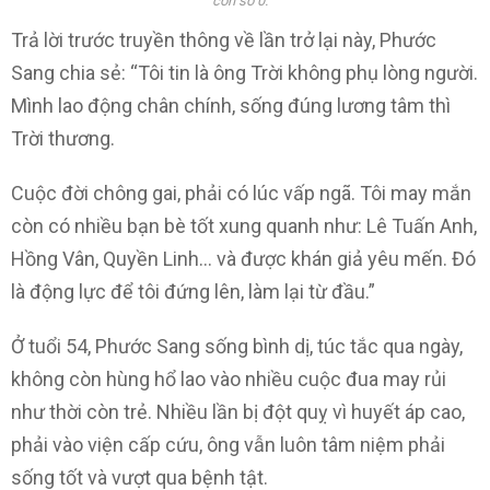
con số 0.
Trả lời trước truyền thông về lần trở lại này, Phước
Sang chia sẻ: “Tôi tin là ông Trời không phụ lòng người.
Mình lao động chân chính, sống đúng lương tâm thì
Trời thương.
Cuộc đời chông gai, phải có lúc vấp ngã. Tôi may mắn
còn có nhiều bạn bè tốt xung quanh như: Lê Tuấn Anh,
Hồng Vân, Quyền Linh… và được khán giả yêu mến. Đó
là động lực để tôi đứng lên, làm lại từ đầu.”
Ở tuổi 54, Phước Sang sống bình dị, túc tắc qua ngày,
không còn hùng hổ lao vào nhiều cuộc đua may rủi
như thời còn trẻ. Nhiều lần bị đột quỵ vì huyết áp cao,
phải vào viện cấp cứu, ông vẫn luôn tâm niệm phải
sống tốt và vượt qua bệnh tật.