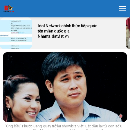
Menu
LATEST
STORIES
Idol Network chính thức tiếp quản
tên miền quốc gia
Nhantaidatviet.vn
‘Ông bầu’ Phước Sang quay trở lại showbiz Việt: Bắt đầu lại từ con số 0