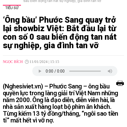
sau biến động tan nát sự nghiệp, gia đình tan vỡ
TIỂU SỬ
‘Ông bầu’ Phước Sang quay trở
lại showbiz Việt: Bắt đầu lại từ
con số 0 sau biến động tan nát
sự nghiệp, gia đình tan vỡ
NGỌC BÍCH
11/01/2024 | 15:15
(Nghesiviet.vn) – Phước Sang – ông bầu
quyền lực trong làng giải trí Việt Nam những
năm 2000. Ông là đạo diễn, diễn viên hài, là
nhà sản xuất hàng loạt bộ phim ăn khách.
Từng kiếm 13 tỷ đồng/tháng, “ngôi sao tiền
tỉ” mất hết vì vỡ nợ.