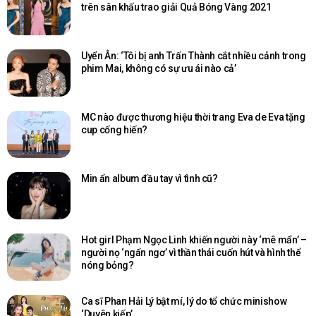
trên sân khấu trao giải Quả Bóng Vàng 2021
Uyển Ân: ‘Tôi bị anh Trấn Thành cắt nhiều cảnh trong
phim Mai, không có sự ưu ái nào cả’
MC nào được thương hiệu thời trang Eva de Eva tặng
cup cống hiến?
Min ẩn album đầu tay vì tình cũ?
Hot girl Phạm Ngọc Linh khiến người này ‘mê mẩn’ –
người nọ ‘ngẩn ngơ’ vì thần thái cuốn hút và hình thể
nóng bỏng?
Ca sĩ Phan Hải Lý bật mí, lý do tổ chức minishow
‘Duyên kiếp’