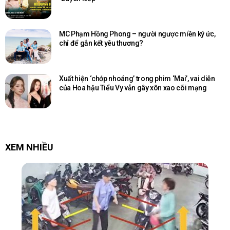
MC Phạm Hồng Phong – người ngược miền ký ức,
chỉ để gắn kết yêu thương?
Xuất hiện ‘chớp nhoáng’ trong phim ‘Mai’, vai diễn
của Hoa hậu Tiểu Vy vẫn gây xôn xao cõi mạng
XEM NHIỀU