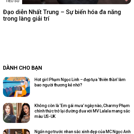
TIỂU SỬ
Đạo diễn Nhất Trung – Sự biến hóa đa năng
trong làng giải trí
DÀNH CHO BẠN
Hot girl Phạm Ngọc Linh – đẹp tựa ‘thiên thần’ làm
bao người thương kẻ nhớ?
Không còn là ‘Em gái mưa’ ngày nào, Charmy Phạm
chính thức trở lại đường đua với MV Lalala mang sắc
màu US-UK
Ngẩn ngơ trước nhan sắc xinh đẹp của MC Ngọc Anh