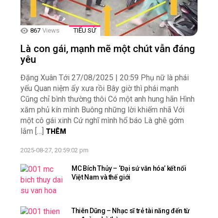
867
Views
TIỂU SỬ
Là con gái, mạnh mẽ một chút vẫn đáng
yêu
Đặng Xuân Tới 27/08/2025 | 20:59 Phụ nữ là phái
yếu Quan niệm ấy xưa rồi Bây giờ thì phái mạnh
Cũng chỉ bình thường thôi Có một anh hung hãn Hình
xăm phủ kín mình Buông những lời khiếm nhã Với
một cô gái xinh Cứ nghĩ mình hổ báo Là ghê gớm
lắm […]
THÊM
2025-08-27, 20:59:02 pm
MC Bích Thủy – ‘Đại sứ văn hóa’ kết nối
Việt Nam và thế giới
Thiên Dũng – Nhạc sĩ trẻ tài năng đến từ