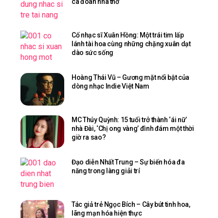
ca đoàn nhà thờ
Cố nhạc sĩ Xuân Hồng: Một trái tim lấp
lánh tài hoa cùng những chặng xuân dạt
dào sức sống
Hoàng Thái Vũ – Gương mặt nổi bật của
dòng nhạc Indie Việt Nam
MC Thúy Quỳnh: 15 tuổi trở thành ‘ái nữ’
nhà Đài, ‘Chị ong vàng’ đình đám một thời
giờ ra sao?
Đạo diễn Nhất Trung – Sự biến hóa đa
năng trong làng giải trí
Tác giả trẻ Ngọc Bích – Cây bút tinh hoa,
lãng mạn hóa hiện thực