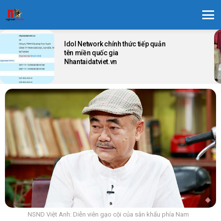
Menu
LATEST
STORIES
Idol Network chính thức tiếp quản
tên miền quốc gia
Nhantaidatviet.vn
NSND Việt Anh: Diễn viên gạo cội của sân khấu phía Nam