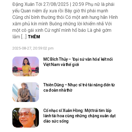
Đặng Xuân Tới 27/08/2025 | 20:59 Phụ nữ là phái
yếu Quan niệm ấy xưa rồi Bây giờ thì phái mạnh
Cũng chỉ bình thường thôi Có một anh hung hãn Hình
xăm phủ kín mình Buông những lời khiếm nhã Với
một cô gái xinh Cứ nghĩ mình hổ báo Là ghê gớm
lắm […]
THÊM
2025-08-27, 20:59:02 pm
MC Bích Thủy – ‘Đại sứ văn hóa’ kết nối
Việt Nam và thế giới
Thiên Dũng – Nhạc sĩ trẻ tài năng đến từ
ca đoàn nhà thờ
Cố nhạc sĩ Xuân Hồng: Một trái tim lấp
lánh tài hoa cùng những chặng xuân dạt
dào sức sống