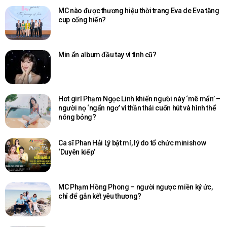
MC nào được thương hiệu thời trang Eva de Eva tặng
cup cống hiến?
Min ẩn album đầu tay vì tình cũ?
Hot girl Phạm Ngọc Linh khiến người này ‘mê mẩn’ –
người nọ ‘ngẩn ngơ’ vì thần thái cuốn hút và hình thể
nóng bỏng?
Ca sĩ Phan Hải Lý bật mí, lý do tổ chức minishow
‘Duyên kiếp’
MC Phạm Hồng Phong – người ngược miền ký ức,
chỉ để gắn kết yêu thương?