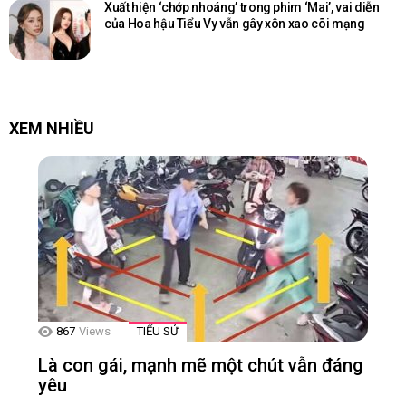
Xuất hiện ‘chớp nhoáng’ trong phim ‘Mai’, vai diễn
của Hoa hậu Tiểu Vy vẫn gây xôn xao cõi mạng
XEM NHIỀU
867
Views
TIỂU SỬ
Là con gái, mạnh mẽ một chút vẫn đáng
yêu