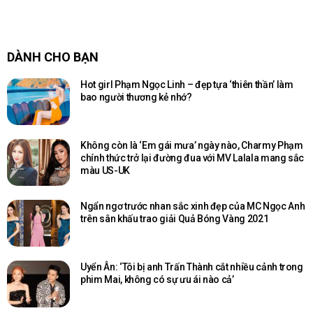
DÀNH CHO BẠN
Hot girl Phạm Ngọc Linh – đẹp tựa ‘thiên thần’ làm
bao người thương kẻ nhớ?
Không còn là ‘Em gái mưa’ ngày nào, Charmy Phạm
chính thức trở lại đường đua với MV Lalala mang sắc
màu US-UK
Ngẩn ngơ trước nhan sắc xinh đẹp của MC Ngọc Anh
trên sân khấu trao giải Quả Bóng Vàng 2021
Uyển Ân: ‘Tôi bị anh Trấn Thành cắt nhiều cảnh trong
phim Mai, không có sự ưu ái nào cả’