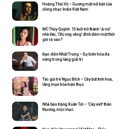
Hoàng Thái Vũ – Gương mặt nổi bật của
dòng nhạc Indie Việt Nam
MC Thúy Quỳnh: 15 tuổi trở thành ‘ái nữ’
nhà Đài, ‘Chị ong vàng’ đình đám một thời
giờ ra sao?
Đạo diễn Nhất Trung – Sự biến hóa đa
năng trong làng giải trí
Tác giả trẻ Ngọc Bích – Cây bút tinh hoa,
lãng mạn hóa hiện thực
Nhà báo Đặng Xuân Tới – ‘Cây viết’ thân
thương, mộc mạc