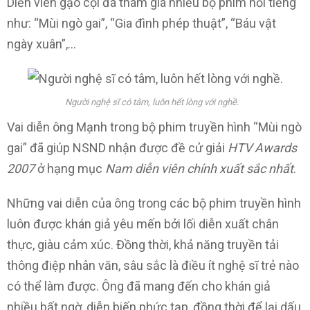
Diễn viên gạo cội đã tham gia nhiều bộ phim nổi tiếng
như: “Mùi ngò gai”, “Gia đình phép thuật”, “Báu vật
ngày xuân”,…
Người nghệ sĩ có tâm, luôn hết lòng với nghề.
Vai diễn ông Mạnh trong bộ phim truyền hình “Mùi ngò
gai” đã giúp NSND nhận được đề cử giải
HTV Awards
2007
ở hạng mục
Nam diễn viên chính xuất sắc nhất
.
Những vai diễn của ông trong các bộ phim truyền hình
luôn được khán giả yêu mến bởi lối diễn xuất chân
thực, giàu cảm xúc. Đồng thời, khả năng truyền tải
thông điệp nhân văn, sâu sắc là điều ít nghệ sĩ trẻ nào
có thể làm được. Ông đã mang đến cho khán giả
nhiều bất ngờ, diễn biến phức tạp, đồng thời để lại dấu