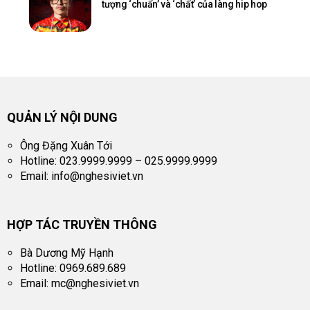
tượng ‘chuẩn’ và ‘chất’ của làng hip hop
QUẢN LÝ NỘI DUNG
Ông Đặng Xuân Tới
Hotline: 023.9999.9999 – 025.9999.9999
Email:
info@nghesiviet.vn
HỢP TÁC TRUYỀN THÔNG
Bà Dương Mỹ Hạnh
Hotline: 0969.689.689
Email:
mc@nghesiviet.vn