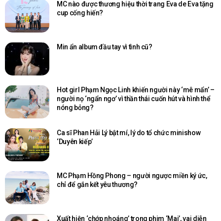
MC nào được thương hiệu thời trang Eva de Eva tặng
cup cống hiến?
Min ẩn album đầu tay vì tình cũ?
Hot girl Phạm Ngọc Linh khiến người này ‘mê mẩn’ –
người nọ ‘ngẩn ngơ’ vì thần thái cuốn hút và hình thể
nóng bỏng?
Ca sĩ Phan Hải Lý bật mí, lý do tổ chức minishow
‘Duyên kiếp’
MC Phạm Hồng Phong – người ngược miền ký ức,
chỉ để gắn kết yêu thương?
Xuất hiện ‘chớp nhoáng’ trong phim ‘Mai’, vai diễn