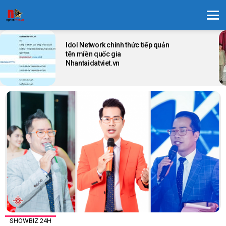
Menu
LATEST
STORIES
Idol Network chính thức tiếp quản
tên miền quốc gia
Nhantaidatviet.vn
SHOWBIZ 24H