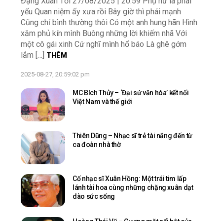
Đặng Xuân Tới 27/08/2025 | 20:59 Phụ nữ là phái
yếu Quan niệm ấy xưa rồi Bây giờ thì phái mạnh
Cũng chỉ bình thường thôi Có một anh hung hãn Hình
xăm phủ kín mình Buông những lời khiếm nhã Với
một cô gái xinh Cứ nghĩ mình hổ báo Là ghê gớm
lắm […]
THÊM
2025-08-27, 20:59:02 pm
MC Bích Thủy – ‘Đại sứ văn hóa’ kết nối
Việt Nam và thế giới
Thiên Dũng – Nhạc sĩ trẻ tài năng đến từ
ca đoàn nhà thờ
Cố nhạc sĩ Xuân Hồng: Một trái tim lấp
lánh tài hoa cùng những chặng xuân dạt
dào sức sống