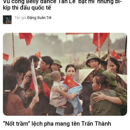
Vũ công Belly dance Tân Lê ‘bật mí’ những bí-
kíp thi đấu quốc tế
Tác giả
Đặng Xuân Tới
“Nốt trầm” lệch pha mang tên Trấn Thành