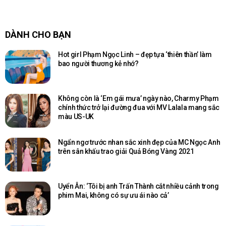
DÀNH CHO BẠN
Hot girl Phạm Ngọc Linh – đẹp tựa ‘thiên thần’ làm
bao người thương kẻ nhớ?
Không còn là ‘Em gái mưa’ ngày nào, Charmy Phạm
chính thức trở lại đường đua với MV Lalala mang sắc
màu US-UK
Ngẩn ngơ trước nhan sắc xinh đẹp của MC Ngọc Anh
trên sân khấu trao giải Quả Bóng Vàng 2021
Uyển Ân: ‘Tôi bị anh Trấn Thành cắt nhiều cảnh trong
phim Mai, không có sự ưu ái nào cả’