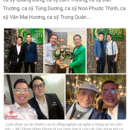
Trường, ca sỹ Tùng Dương, ca sỹ Noo Phước Thịnh, ca
sỹ Văn Mai Hương, ca sỹ Trung Quân….
Luôn được sự tín nhiệm cao từ đồng nghiệp và nghệ sĩ trong vai trò cầm
mic – MC Phạm Hồng Phong là lựa chọn hợp lý của các bầu show khi có