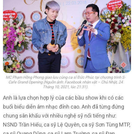
MC Phạm Hồng Phong giao lưu cùng ca sĩ Đức Phúc tại chương trình S-
Cafe Grand Opening (Nguồn ảnh: Facebook nhân vật – Chủ Nhật, 24
Tháng 10, 2021, lúc 21:31).
Anh là lựa chọn hợp lý của các bầu show khi có các
buổi biểu diễn âm nhạc đỉnh cao. Anh đã từng đứng
chung sân khấu với nhiều nghệ sỹ nổi tiếng như:
NSND Trần Hiếu, ca sỹ Lệ Quyên, ca sỹ Sơn Tùng MTP,
ca sỹ Quang Dũng, ca sỹ Lam Trường, ca sỹ Đan