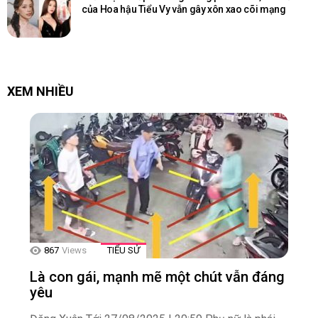
của Hoa hậu Tiểu Vy vẫn gây xôn xao cõi mạng
XEM NHIỀU
867
Views
TIỂU SỬ
Là con gái, mạnh mẽ một chút vẫn đáng
yêu