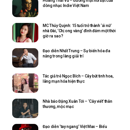
Hoàng Thái Vũ – Gương mặt nổi bật của
dòng nhạc Indie Việt Nam
MC Thúy Quỳnh: 15 tuổi trở thành ‘ái nữ’
nhà Đài, ‘Chị ong vàng’ đình đám một thời
giờ ra sao?
Đạo diễn Nhất Trung – Sự biến hóa đa
năng trong làng giải trí
Tác giả trẻ Ngọc Bích – Cây bút tinh hoa,
lãng mạn hóa hiện thực
Nhà báo Đặng Xuân Tới – ‘Cây viết’ thân
thương, mộc mạc
Đạo diễn ‘tay ngang’ Việt Max – Biểu