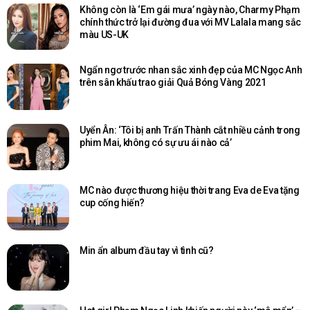
Không còn là ‘Em gái mưa’ ngày nào, Charmy Phạm
chính thức trở lại đường đua với MV Lalala mang sắc
màu US-UK
Ngẩn ngơ trước nhan sắc xinh đẹp của MC Ngọc Anh
trên sân khấu trao giải Quả Bóng Vàng 2021
Uyển Ân: ‘Tôi bị anh Trấn Thành cắt nhiều cảnh trong
phim Mai, không có sự ưu ái nào cả’
MC nào được thương hiệu thời trang Eva de Eva tặng
cup cống hiến?
Min ẩn album đầu tay vì tình cũ?