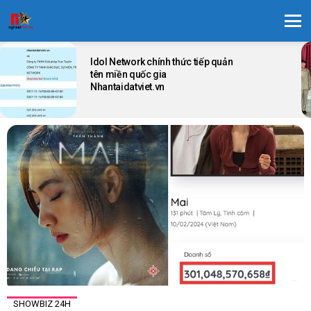
Menu
LATEST
STORIES
Idol Network chính thức tiếp quản
tên miền quốc gia
Nhantaidatviet.vn
SHOWBIZ 24H