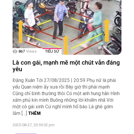
867
Views
TIỂU SỬ
Là con gái, mạnh mẽ một chút vẫn đáng
yêu
Đặng Xuân Tới 27/08/2025 | 20:59 Phụ nữ là phái
yếu Quan niệm ấy xưa rồi Bây giờ thì phái mạnh
Cũng chỉ bình thường thôi Có một anh hung hãn Hình
xăm phủ kín mình Buông những lời khiếm nhã Với
một cô gái xinh Cứ nghĩ mình hổ báo Là ghê gớm
lắm […]
THÊM
2025-08-27, 20:59:02 pm