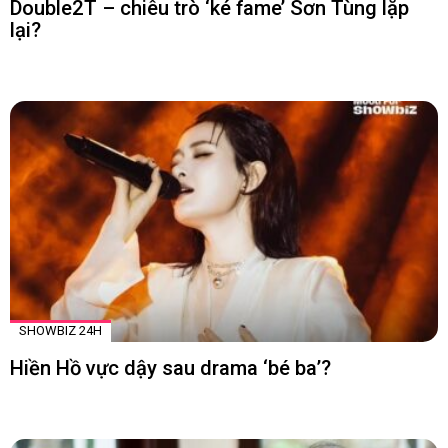
Double2T – chiêu trò ‘ké fame’ Sơn Tùng lặp
lại?
SHOWBIZ 24H
Hiền Hồ vực dậy sau drama ‘bé ba’?