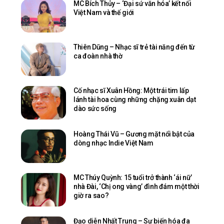
MC Bích Thủy – ‘Đại sứ văn hóa’ kết nối
Việt Nam và thế giới
Thiên Dũng – Nhạc sĩ trẻ tài năng đến từ
ca đoàn nhà thờ
Cố nhạc sĩ Xuân Hồng: Một trái tim lấp
lánh tài hoa cùng những chặng xuân dạt
dào sức sống
Hoàng Thái Vũ – Gương mặt nổi bật của
dòng nhạc Indie Việt Nam
MC Thúy Quỳnh: 15 tuổi trở thành ‘ái nữ’
nhà Đài, ‘Chị ong vàng’ đình đám một thời
giờ ra sao?
Đạo diễn Nhất Trung – Sự biến hóa đa