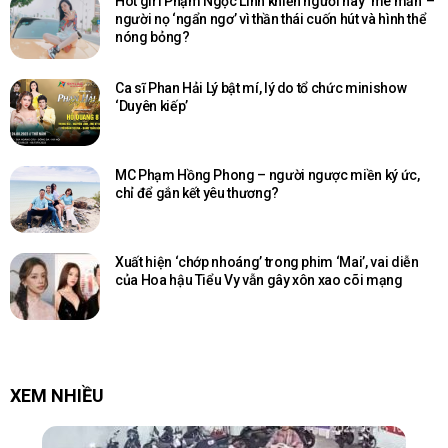
Hot girl Phạm Ngọc Linh khiến người này ‘mê mẩn’ –
người nọ ‘ngẩn ngơ’ vì thần thái cuốn hút và hình thể
nóng bỏng?
Ca sĩ Phan Hải Lý bật mí, lý do tổ chức minishow
‘Duyên kiếp’
MC Phạm Hồng Phong – người ngược miền ký ức,
chỉ để gắn kết yêu thương?
Xuất hiện ‘chớp nhoáng’ trong phim ‘Mai’, vai diễn
của Hoa hậu Tiểu Vy vẫn gây xôn xao cõi mạng
XEM NHIỀU