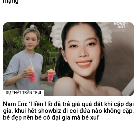
mạng
SỰ THẬT TRẦN TRỤI
Nam Em: ‘Hiền Hồ đã trả giá quá đắt khi cặp đại
gia. khui hết showbiz đi coi đứa nào không cặp.
bé đẹp nên bé có đại gia mà bé xui’