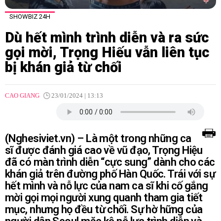
SHOWBIZ 24H
Dù hết mình trình diễn và ra sức
gọi mời, Trọng Hiếu vẫn liên tục
bị khán giả từ chối
CAO GIANG
23/01/2024 | 13:13
(Nghesiviet.vn) – Là một trong những ca
sĩ được đánh giá cao về vũ đạo, Trọng Hiệu
đã có màn trình diễn “cực sung” dành cho các
khán giả trên đường phố Hàn Quốc. Trái với sự
hết mình và nỗ lực của nam ca sĩ khi cố gắng
mời gọi mọi người xung quanh tham gia tiết
mục, nhưng họ đều từ chối. Sự hờ hững của