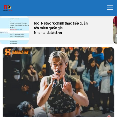
Menu
LATEST
STORIES
Idol Network chính thức tiếp quản
tên miền quốc gia
Nhantaidatviet.vn