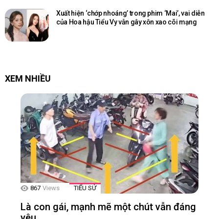
Xuất hiện ‘chớp nhoáng’ trong phim ‘Mai’, vai diễn
của Hoa hậu Tiểu Vy vẫn gây xôn xao cõi mạng
XEM NHIỀU
867
Views
TIỂU SỬ
Là con gái, mạnh mẽ một chút vẫn đáng
yêu