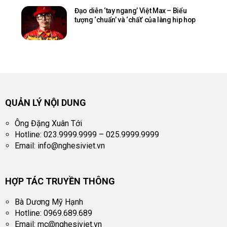
Đạo diễn ‘tay ngang’ Việt Max – Biểu
tượng ‘chuẩn’ và ‘chất’ của làng hip hop
QUẢN LÝ NỘI DUNG
Ông Đặng Xuân Tới
Hotline: 023.9999.9999 – 025.9999.9999
Email:
info@nghesiviet.vn
HỢP TÁC TRUYỀN THÔNG
Bà Dương Mỹ Hạnh
Hotline: 0969.689.689
Email:
mc@nghesiviet.vn