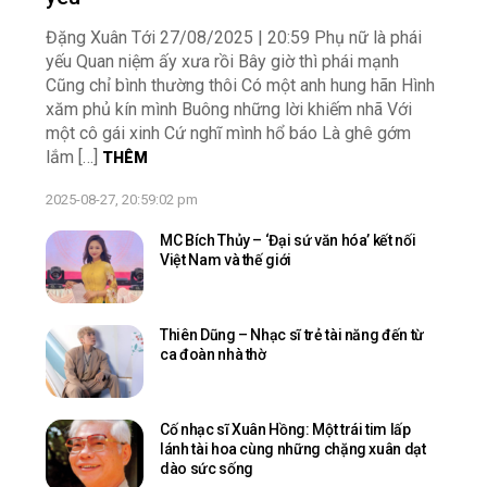
Đặng Xuân Tới 27/08/2025 | 20:59 Phụ nữ là phái
yếu Quan niệm ấy xưa rồi Bây giờ thì phái mạnh
Cũng chỉ bình thường thôi Có một anh hung hãn Hình
xăm phủ kín mình Buông những lời khiếm nhã Với
một cô gái xinh Cứ nghĩ mình hổ báo Là ghê gớm
lắm […]
THÊM
2025-08-27, 20:59:02 pm
MC Bích Thủy – ‘Đại sứ văn hóa’ kết nối
Việt Nam và thế giới
Thiên Dũng – Nhạc sĩ trẻ tài năng đến từ
ca đoàn nhà thờ
Cố nhạc sĩ Xuân Hồng: Một trái tim lấp
lánh tài hoa cùng những chặng xuân dạt
dào sức sống