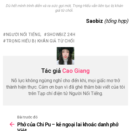
Dù hết mình trình diễn và ra sức gọi mời, Trọng Hiếu vẫn liên tục bị khán
giả từ chối.
Saobiz
(tổng hợp)
NGƯỜI NỔI TIẾNG,
SHOWBIZ 24H
TRỌNG HIẾU BỊ KHÁN GIẢ TỪ CHỐI
Tác giả
Cao Giang
Nỗ lực không ngừng nghỉ cho đến khi, mọi giấc mơ trở
thành hiện thực. Cảm ơn bạn vì đã ghé thăm bài viết của tôi
trên Tạp chí điện tử Người Nổi Tiếng.
Bài trước đó
See
Phở của Chi Pu – kẻ ngoại lai khoác danh phở
more
Việt