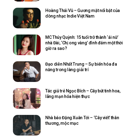
Hoàng Thái Vũ – Gương mặt nổi bật của
dòng nhạc Indie Việt Nam
MC Thúy Quỳnh: 15 tuổi trở thành ‘ái nữ’
nhà Đài, ‘Chị ong vàng’ đình đám một thời
giờ ra sao?
Đạo diễn Nhất Trung – Sự biến hóa đa
năng trong làng giải trí
Tác giả trẻ Ngọc Bích – Cây bút tinh hoa,
lãng mạn hóa hiện thực
Nhà báo Đặng Xuân Tới – ‘Cây viết’ thân
thương, mộc mạc