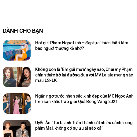
DÀNH CHO BẠN
Hot girl Phạm Ngọc Linh – đẹp tựa ‘thiên thần’ làm
bao người thương kẻ nhớ?
Không còn là ‘Em gái mưa’ ngày nào, Charmy Phạm
chính thức trở lại đường đua với MV Lalala mang sắc
màu US-UK
Ngẩn ngơ trước nhan sắc xinh đẹp của MC Ngọc Anh
trên sân khấu trao giải Quả Bóng Vàng 2021
Uyển Ân: ‘Tôi bị anh Trấn Thành cắt nhiều cảnh trong
phim Mai, không có sự ưu ái nào cả’