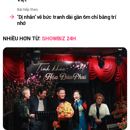
Bài tiếp theo
‘Dị nhân’ vẽ bức tranh dài gần 6m chỉ bằng trí
nhớ
NHIỀU HƠN TỪ:
SHOWBIZ 24H