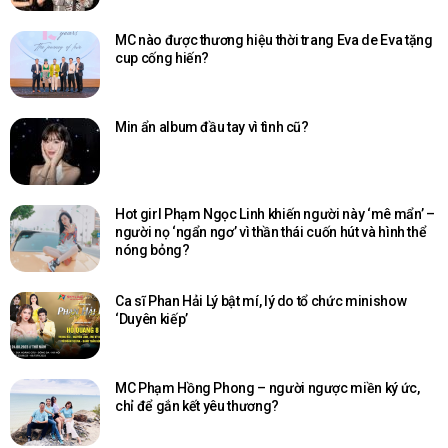
MC nào được thương hiệu thời trang Eva de Eva tặng
cup cống hiến?
Min ẩn album đầu tay vì tình cũ?
Hot girl Phạm Ngọc Linh khiến người này ‘mê mẩn’ –
người nọ ‘ngẩn ngơ’ vì thần thái cuốn hút và hình thể
nóng bỏng?
Ca sĩ Phan Hải Lý bật mí, lý do tổ chức minishow
‘Duyên kiếp’
MC Phạm Hồng Phong – người ngược miền ký ức,
chỉ để gắn kết yêu thương?