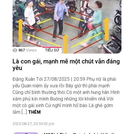
867
Views
TIỂU SỬ
Là con gái, mạnh mẽ một chút vẫn đáng
yêu
Đặng Xuân Tới 27/08/2025 | 20:59 Phụ nữ là phái
yếu Quan niệm ấy xưa rồi Bây giờ thì phái mạnh
Cũng chỉ bình thường thôi Có một anh hung hãn Hình
xăm phủ kín mình Buông những lời khiếm nhã Với
một cô gái xinh Cứ nghĩ mình hổ báo Là ghê gớm
lắm […]
THÊM
2025-08-27, 20:59:02 pm