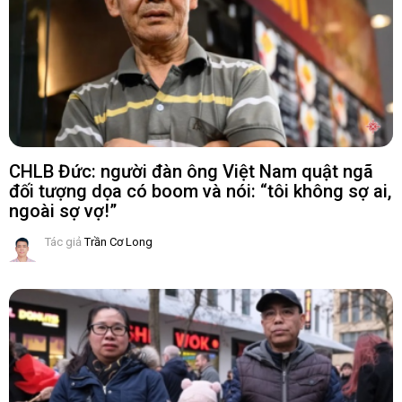
CHLB Đức: người đàn ông Việt Nam quật ngã
đối tượng dọa có boom và nói: “tôi không sợ ai,
ngoài sợ vợ!”
Tác giả
Trần Cơ Long