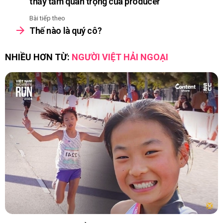
thấy tầm quan trọng của producer
Bài tiếp theo
Thế nào là quý cô?
NHIỀU HƠN TỪ:
NGƯỜI VIỆT HẢI NGOẠI