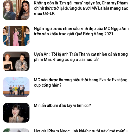
Không còn là ‘Em gái mưa’ ngày nào, Charmy Phạm
chính thức trở lại đường đua với MV Lalala mang sắc
màu US-UK
Ngẩn ngơ trước nhan sắc xinh đẹp của MC Ngọc Anh
trên sân khấu trao giải Quả Bóng Vàng 2021
Uyển Ân: ‘Tôi bị anh Trấn Thành cắt nhiều cảnh trong
phim Mai, không có sự ưu ái nào cả’
MC nào được thương hiệu thời trang Eva de Eva tặng
cup cống hiến?
Min ẩn album đầu tay vì tình cũ?
Hot girl Phạm Ngọc Linh khiến người này ‘mê mẩn’ –