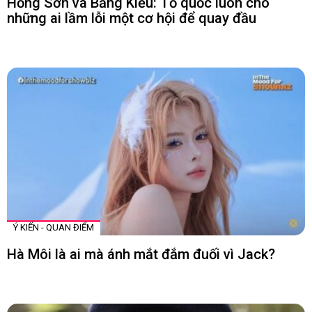
Hồng Sơn và Bằng Kiều: Tổ quốc luôn cho
những ai lầm lỗi một cơ hội để quay đầu
Ý KIẾN - QUAN ĐIỂM
Hà Môi là ai mà ánh mắt đắm đuối vì Jack?