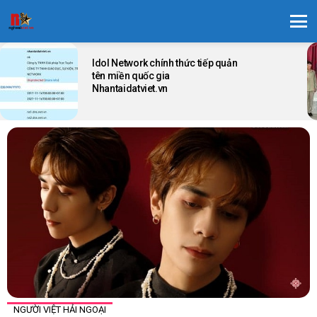
Menu
LATEST
STORIES
Idol Network chính thức tiếp quản
tên miền quốc gia
Nhantaidatviet.vn
NGƯỜI VIỆT HẢI NGOẠI