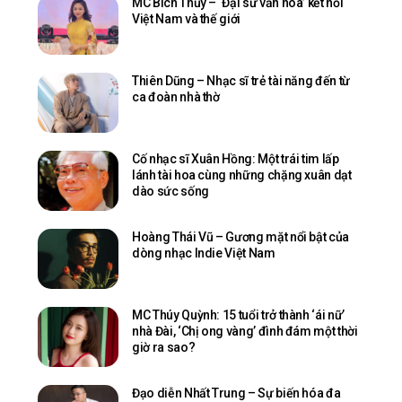
MC Bích Thủy – ‘Đại sứ văn hóa’ kết nối
Việt Nam và thế giới
Thiên Dũng – Nhạc sĩ trẻ tài năng đến từ
ca đoàn nhà thờ
Cố nhạc sĩ Xuân Hồng: Một trái tim lấp
lánh tài hoa cùng những chặng xuân dạt
dào sức sống
Hoàng Thái Vũ – Gương mặt nổi bật của
dòng nhạc Indie Việt Nam
MC Thúy Quỳnh: 15 tuổi trở thành ‘ái nữ’
nhà Đài, ‘Chị ong vàng’ đình đám một thời
giờ ra sao?
Đạo diễn Nhất Trung – Sự biến hóa đa