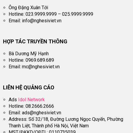
Ông Đặng Xuân Tới
Hotline: 023.9999.9999 – 025.9999.9999
Email:
info@nghesiviet.vn
HỢP TÁC TRUYỀN THÔNG
Bà Dương Mỹ Hạnh
Hotline: 0969.689.689
Email:
mc@nghesiviet.vn
LIÊN HỆ QUẢNG CÁO
Ads
Idol Network
Hotline: 08.2666.2666
Email:
ads@nghesiviet.vn
Address: Số 32/18, Đường Lương Ngọc Quyến, Phường
Thanh Liệt, Thành phố Hà Nội, Việt Nam
MST/ĐKKD/QĐTL: 0110735039