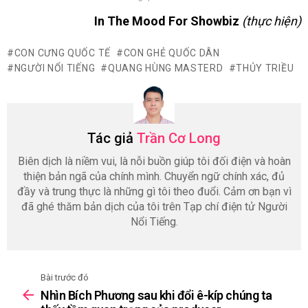
In The Mood For Showbiz
(thực hiện)
CON CƯNG QUỐC TẾ
CON GHẺ QUỐC DÂN
NGƯỜI NỔI TIẾNG
QUANG HÙNG MASTERD
THỦY TRIỀU
Tác giả
Trần Cơ Long
Biên dịch là niềm vui, là nỗi buồn giúp tôi đối điện và hoàn
thiện bản ngã của chính mình. Chuyển ngữ chính xác, đủ
đầy và trung thực là những gì tôi theo đuổi. Cảm ơn bạn vì
đã ghé thăm bản dịch của tôi trên Tạp chí điện tử Người
Nổi Tiếng.
Bài trước đó
See
Nhìn Bích Phương sau khi đổi ê-kíp chúng ta
more