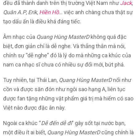
đều đã thành danh trên thị trường Việt Nam như
Jack
,
Quân A.P
,
Erik
,
Hiền Hồ
… việc anh chàng chưa thật sự
tạo dấu ấn là điều khá đáng tiếc.
Âm nhạc của
Quang Hùng MasterD
không quá đặc
biệt, đơn giản chỉ là dễ nghe. Và thẳng thắn mà nói,
chính sự “dễ nghe” đó là lý do mà những ca khúc của
nam ca nhạc sĩ chưa có nhiều sự đổi mới, bứt phá.
Tuy nhiên, tại Thái Lan,
Quang Hùng MasterD
nổi như
cồn và được săn đón như ngôi sao hạng A, liên tục
được fan tặng những vật phẩm giá trị mà hiếm có sao
Việt nào được đặc ân này.
Ngoài ca khúc “
Dễ đến dễ đi
” gây sốt tại nước bạn,
một điều ít ai biết,
Quang Hùng MasterD
cũng chính là