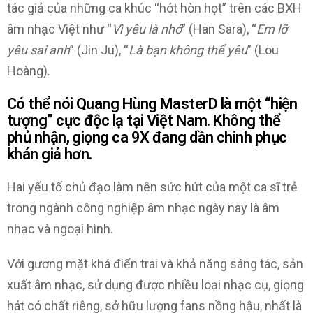
tác giả của những ca khúc “hót hòn họt” trên các BXH
âm nhạc Việt như “
Vì yêu là nhớ
” (Han Sara), “
Em lỡ
yêu sai anh
” (Jin Ju), “
Là bạn không thể yêu
” (Lou
Hoàng).
Có thể nói Quang Hùng MasterD là một “hiện
tượng” cực độc lạ tại Việt Nam. Không thể
phủ nhận, giọng ca 9X đang dần chinh phục
khán giả hơn.
Hai yếu tố chủ đạo làm nên sức hút của một ca sĩ trẻ
trong ngành công nghiệp âm nhạc ngày nay là âm
nhạc và ngoại hình.
Với gương mặt khá điển trai và khả năng sáng tác, sản
xuất âm nhạc, sử dụng được nhiều loại nhạc cụ, giọng
hát có chất riêng, sở hữu lượng fans nồng hậu, nhất là