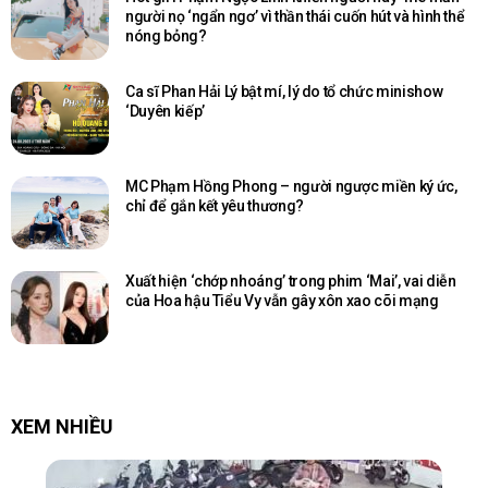
người nọ ‘ngẩn ngơ’ vì thần thái cuốn hút và hình thể
nóng bỏng?
Ca sĩ Phan Hải Lý bật mí, lý do tổ chức minishow
‘Duyên kiếp’
MC Phạm Hồng Phong – người ngược miền ký ức,
chỉ để gắn kết yêu thương?
Xuất hiện ‘chớp nhoáng’ trong phim ‘Mai’, vai diễn
của Hoa hậu Tiểu Vy vẫn gây xôn xao cõi mạng
XEM NHIỀU