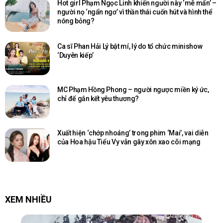
Hot girl Phạm Ngọc Linh khiến người này ‘mê mẩn’ –
người nọ ‘ngẩn ngơ’ vì thần thái cuốn hút và hình thể
nóng bỏng?
Ca sĩ Phan Hải Lý bật mí, lý do tổ chức minishow
‘Duyên kiếp’
MC Phạm Hồng Phong – người ngược miền ký ức,
chỉ để gắn kết yêu thương?
Xuất hiện ‘chớp nhoáng’ trong phim ‘Mai’, vai diễn
của Hoa hậu Tiểu Vy vẫn gây xôn xao cõi mạng
XEM NHIỀU