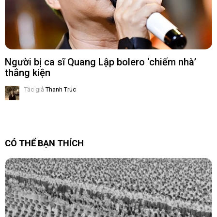
Người bị ca sĩ Quang Lập bolero ‘chiếm nhà’
thắng kiện
Tác giả
Thanh Trúc
CÓ THỂ BẠN THÍCH