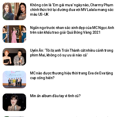
Không còn là ‘Em gái mưa’ ngày nào, Charmy Phạm
chính thức trở lại đường đua với MV Lalala mang sắc
màu US-UK
Ngẩn ngơ trước nhan sắc xinh đẹp của MC Ngọc Anh
trên sân khấu trao giải Quả Bóng Vàng 2021
Uyển Ân: ‘Tôi bị anh Trấn Thành cắt nhiều cảnh trong
phim Mai, không có sự ưu ái nào cả’
MC nào được thương hiệu thời trang Eva de Eva tặng
cup cống hiến?
Min ẩn album đầu tay vì tình cũ?