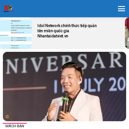
Menu
LATEST
STORIES
Idol Network chính thức tiếp quản
tên miền quốc gia
Nhantaidatviet.vn
MÁCH BẠN