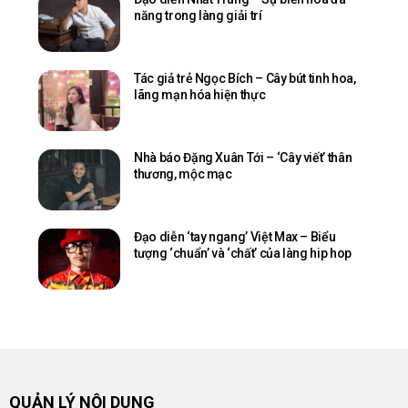
năng trong làng giải trí
Tác giả trẻ Ngọc Bích – Cây bút tinh hoa,
lãng mạn hóa hiện thực
Nhà báo Đặng Xuân Tới – ‘Cây viết’ thân
thương, mộc mạc
Đạo diễn ‘tay ngang’ Việt Max – Biểu
tượng ‘chuẩn’ và ‘chất’ của làng hip hop
QUẢN LÝ NỘI DUNG