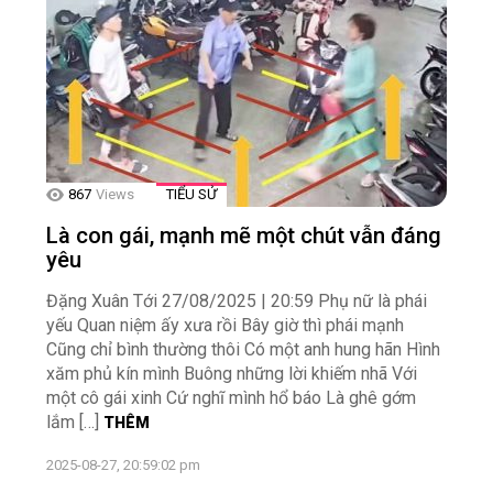
867
Views
TIỂU SỬ
Là con gái, mạnh mẽ một chút vẫn đáng
yêu
Đặng Xuân Tới 27/08/2025 | 20:59 Phụ nữ là phái
yếu Quan niệm ấy xưa rồi Bây giờ thì phái mạnh
Cũng chỉ bình thường thôi Có một anh hung hãn Hình
xăm phủ kín mình Buông những lời khiếm nhã Với
một cô gái xinh Cứ nghĩ mình hổ báo Là ghê gớm
lắm […]
THÊM
2025-08-27, 20:59:02 pm