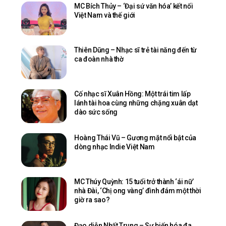
MC Bích Thủy – ‘Đại sứ văn hóa’ kết nối
Việt Nam và thế giới
Thiên Dũng – Nhạc sĩ trẻ tài năng đến từ
ca đoàn nhà thờ
Cố nhạc sĩ Xuân Hồng: Một trái tim lấp
lánh tài hoa cùng những chặng xuân dạt
dào sức sống
Hoàng Thái Vũ – Gương mặt nổi bật của
dòng nhạc Indie Việt Nam
MC Thúy Quỳnh: 15 tuổi trở thành ‘ái nữ’
nhà Đài, ‘Chị ong vàng’ đình đám một thời
giờ ra sao?
Đạo diễn Nhất Trung – Sự biến hóa đa