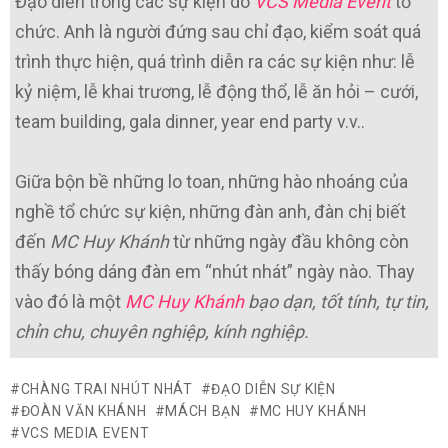
Đạo diễn trong các sự kiện do
VCS Media Event
tổ
chức. Anh là người đứng sau chỉ đạo, kiểm soát quá
trình thực hiện, quá trình diễn ra các sự kiện như: lễ
kỷ niệm, lễ khai trương, lễ động thổ, lễ ăn hỏi – cưới,
team building, gala dinner, year end party v.v..
Giữa bộn bề những lo toan, những hào nhoáng của
nghề tổ chức sự kiện, những đàn anh, đàn chị biết
đến
MC Huy Khánh
từ những ngày đầu không còn
thấy bóng dáng đàn em “nhút nhát” ngày nào. Thay
vào đó là một
MC Huy Khánh
bạo dạn, tốt tính, tự tin,
chỉn chu, chuyên nghiệp, kính nghiệp.
CHÀNG TRAI NHÚT NHÁT
ĐẠO DIỄN SỰ KIỆN
ĐOÀN VĂN KHÁNH
MÁCH BẠN
MC HUY KHÁNH
VCS MEDIA EVENT