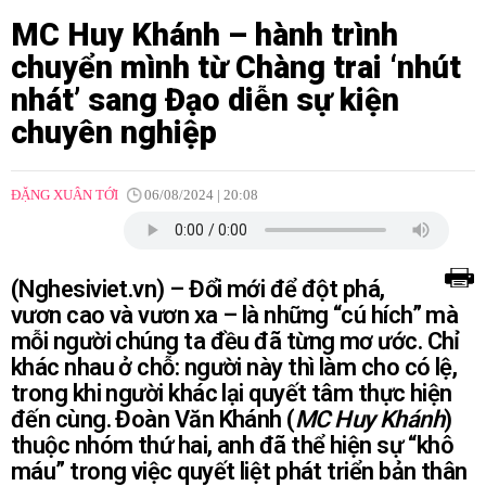
MC Huy Khánh – hành trình
chuyển mình từ Chàng trai ‘nhút
nhát’ sang Đạo diễn sự kiện
chuyên nghiệp
ĐẶNG XUÂN TỚI
06/08/2024 | 20:08
(Nghesiviet.vn) – Đổi mới để đột phá,
vươn cao và vươn xa – là những “cú hích” mà
mỗi người chúng ta đều đã từng mơ ước. Chỉ
khác nhau ở chỗ: người này thì làm cho có lệ,
trong khi người khác lại quyết tâm thực hiện
đến cùng. Đoàn Văn Khánh (
MC Huy Khánh
)
thuộc nhóm thứ hai, anh đã thể hiện sự “khô
máu” trong việc quyết liệt phát triển bản thân