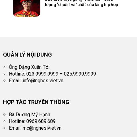
tượng ‘chuẩn’ và ‘chất’ của làng hip hop
QUẢN LÝ NỘI DUNG
Ông Đặng Xuân Tới
Hotline: 023.9999.9999 – 025.9999.9999
Email:
info@nghesiviet.vn
HỢP TÁC TRUYỀN THÔNG
Bà Dương Mỹ Hạnh
Hotline: 0969.689.689
Email:
mc@nghesiviet.vn