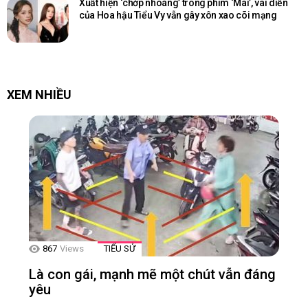
Xuất hiện ‘chớp nhoáng’ trong phim ‘Mai’, vai diễn
của Hoa hậu Tiểu Vy vẫn gây xôn xao cõi mạng
XEM NHIỀU
867
Views
TIỂU SỬ
Là con gái, mạnh mẽ một chút vẫn đáng
yêu