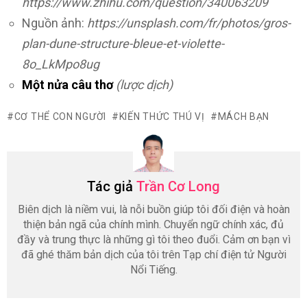
https://www.zhihu.com/question/340063209
Nguồn ảnh:
https://unsplash.com/fr/photos/gros-
plan-dune-structure-bleue-et-violette-
8o_LkMpo8ug
Một nửa câu thơ
(lược dịch)
CƠ THỂ CON NGƯỜI
KIẾN ​​THỨC THÚ VỊ
MÁCH BẠN
Tác giả
Trần Cơ Long
Biên dịch là niềm vui, là nỗi buồn giúp tôi đối điện và hoàn
thiện bản ngã của chính mình. Chuyển ngữ chính xác, đủ
đầy và trung thực là những gì tôi theo đuổi. Cảm ơn bạn vì
đã ghé thăm bản dịch của tôi trên Tạp chí điện tử Người
Nổi Tiếng.