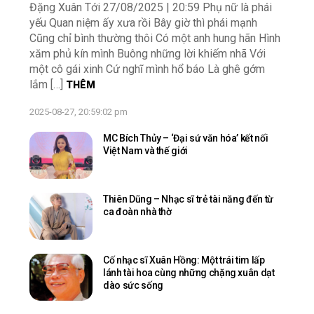
Đặng Xuân Tới 27/08/2025 | 20:59 Phụ nữ là phái
yếu Quan niệm ấy xưa rồi Bây giờ thì phái mạnh
Cũng chỉ bình thường thôi Có một anh hung hãn Hình
xăm phủ kín mình Buông những lời khiếm nhã Với
một cô gái xinh Cứ nghĩ mình hổ báo Là ghê gớm
lắm […]
THÊM
2025-08-27, 20:59:02 pm
MC Bích Thủy – ‘Đại sứ văn hóa’ kết nối
Việt Nam và thế giới
Thiên Dũng – Nhạc sĩ trẻ tài năng đến từ
ca đoàn nhà thờ
Cố nhạc sĩ Xuân Hồng: Một trái tim lấp
lánh tài hoa cùng những chặng xuân dạt
dào sức sống