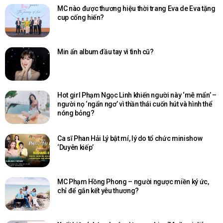
MC nào được thương hiệu thời trang Eva de Eva tặng
cup cống hiến?
Min ẩn album đầu tay vì tình cũ?
Hot girl Phạm Ngọc Linh khiến người này ‘mê mẩn’ –
người nọ ‘ngẩn ngơ’ vì thần thái cuốn hút và hình thể
nóng bỏng?
Ca sĩ Phan Hải Lý bật mí, lý do tổ chức minishow
‘Duyên kiếp’
MC Phạm Hồng Phong – người ngược miền ký ức,
chỉ để gắn kết yêu thương?