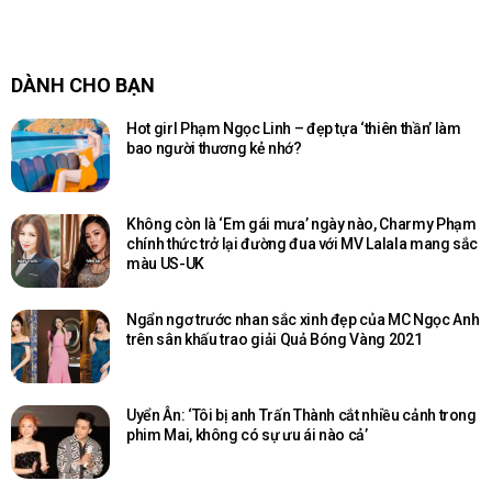
DÀNH CHO BẠN
Hot girl Phạm Ngọc Linh – đẹp tựa ‘thiên thần’ làm
bao người thương kẻ nhớ?
Không còn là ‘Em gái mưa’ ngày nào, Charmy Phạm
chính thức trở lại đường đua với MV Lalala mang sắc
màu US-UK
Ngẩn ngơ trước nhan sắc xinh đẹp của MC Ngọc Anh
trên sân khấu trao giải Quả Bóng Vàng 2021
Uyển Ân: ‘Tôi bị anh Trấn Thành cắt nhiều cảnh trong
phim Mai, không có sự ưu ái nào cả’