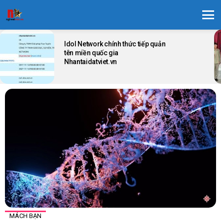
Menu
LATEST
STORIES
Idol Network chính thức tiếp quản
tên miền quốc gia
Nhantaidatviet.vn
MÁCH BẠN