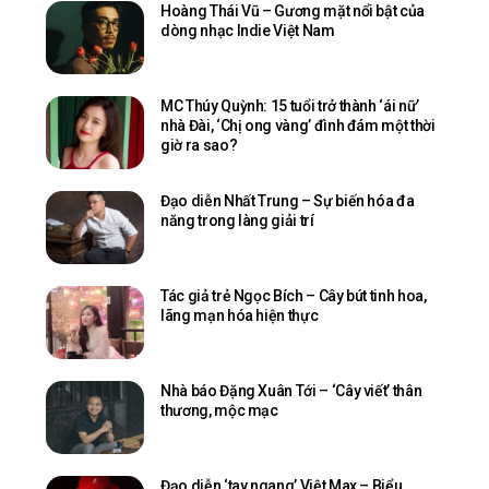
Hoàng Thái Vũ – Gương mặt nổi bật của
dòng nhạc Indie Việt Nam
MC Thúy Quỳnh: 15 tuổi trở thành ‘ái nữ’
nhà Đài, ‘Chị ong vàng’ đình đám một thời
giờ ra sao?
Đạo diễn Nhất Trung – Sự biến hóa đa
năng trong làng giải trí
Tác giả trẻ Ngọc Bích – Cây bút tinh hoa,
lãng mạn hóa hiện thực
Nhà báo Đặng Xuân Tới – ‘Cây viết’ thân
thương, mộc mạc
Đạo diễn ‘tay ngang’ Việt Max – Biểu