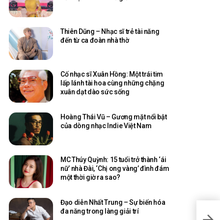
Thiên Dũng – Nhạc sĩ trẻ tài năng
đến từ ca đoàn nhà thờ
Cố nhạc sĩ Xuân Hồng: Một trái tim
lấp lánh tài hoa cùng những chặng
xuân dạt dào sức sống
Hoàng Thái Vũ – Gương mặt nổi bật
của dòng nhạc Indie Việt Nam
MC Thúy Quỳnh: 15 tuổi trở thành ‘ái
nữ’ nhà Đài, ‘Chị ong vàng’ đình đám
một thời giờ ra sao?
Đạo diễn Nhất Trung – Sự biến hóa
đa năng trong làng giải trí
CEO T