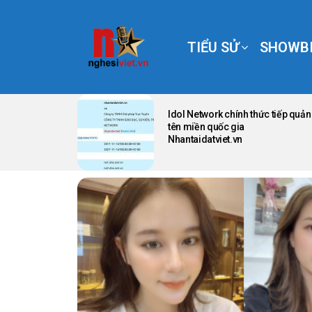
TIỂU SỬ
SHOWBI
LATEST
STORIES
Idol Network chính thức tiếp quản
tên miền quốc gia
Nhantaidatviet.vn