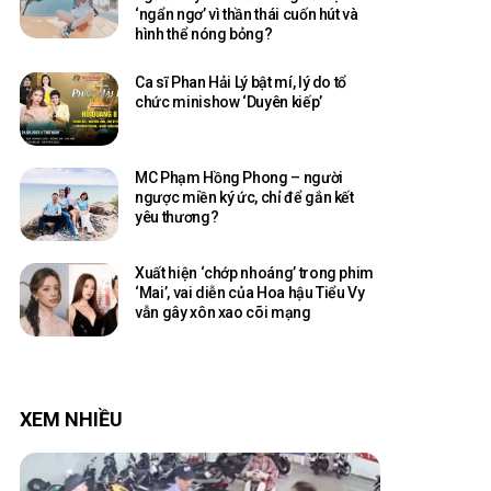
‘ngẩn ngơ’ vì thần thái cuốn hút và
hình thể nóng bỏng?
Ca sĩ Phan Hải Lý bật mí, lý do tổ
chức minishow ‘Duyên kiếp’
MC Phạm Hồng Phong – người
ngược miền ký ức, chỉ để gắn kết
yêu thương?
Xuất hiện ‘chớp nhoáng’ trong phim
‘Mai’, vai diễn của Hoa hậu Tiểu Vy
vẫn gây xôn xao cõi mạng
XEM NHIỀU