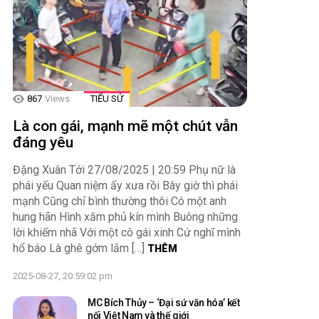
867
Views
TIỂU SỬ
Là con gái, mạnh mẽ một chút vẫn
đáng yêu
Đặng Xuân Tới 27/08/2025 | 20:59 Phụ nữ là
phái yếu Quan niệm ấy xưa rồi Bây giờ thì phái
mạnh Cũng chỉ bình thường thôi Có một anh
hung hãn Hình xăm phủ kín mình Buông những
lời khiếm nhã Với một cô gái xinh Cứ nghĩ mình
hổ báo Là ghê gớm lắm […]
THÊM
2025-08-27, 20:59:02 pm
MC Bích Thủy – ‘Đại sứ văn hóa’ kết
nối Việt Nam và thế giới