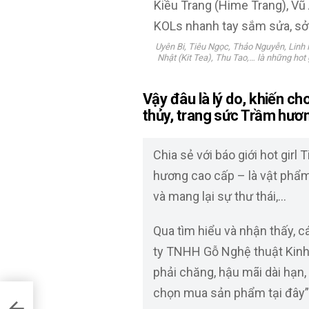
Uyên Bi, Tiêu Ngọc, Thảo Nguyễn, Linh
Nhật (Kit Tea), Thu Tao,… là những hot
Vậy đâu là lý do, khiến ch
thủy, trang sức Trầm hươ
Chia sẻ với báo giới hot girl
hương cao cấp – là vật phẩm
và mang lại sự thư thái,…
Qua tìm hiểu và nhận thấy,
ty TNHH Gỗ Nghệ thuật Kinh 
phải chăng, hậu mãi dài hạn,
chọn mua sản phẩm tại đây”