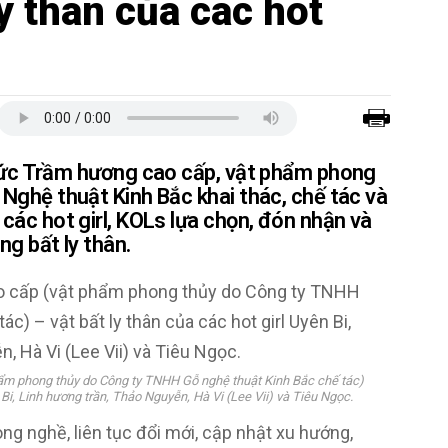
ly thân của các hot
sức Trầm hương cao cấp, vật phẩm phong
Nghệ thuật Kinh Bắc khai thác, chế tác và
ác hot girl, KOLs lựa chọn, đón nhận và
g bất ly thân.
ẩm phong thủy do Công ty TNHH Gỗ nghệ thuật Kinh Bắc chế tác)
n Bi, Linh hương trần, Thảo Nguyễn, Hà Vi (Lee Vii) và Tiêu Ngọc.
ong nghề, liên tục đổi mới, cập nhật xu hướng,