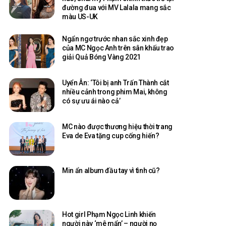
đường đua với MV Lalala mang sắc
màu US-UK
Ngẩn ngơ trước nhan sắc xinh đẹp
của MC Ngọc Anh trên sân khấu trao
giải Quả Bóng Vàng 2021
Uyển Ân: ‘Tôi bị anh Trấn Thành cắt
nhiều cảnh trong phim Mai, không
có sự ưu ái nào cả’
MC nào được thương hiệu thời trang
Eva de Eva tặng cup cống hiến?
Min ẩn album đầu tay vì tình cũ?
Hot girl Phạm Ngọc Linh khiến
người này ‘mê mẩn’ – người nọ