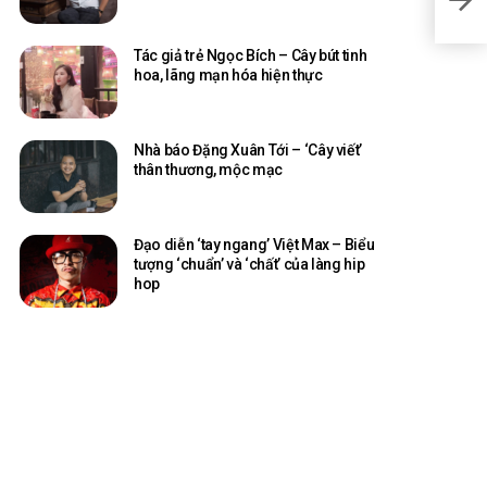
làng
Tác giả trẻ Ngọc Bích – Cây bút tinh
hoa, lãng mạn hóa hiện thực
Nhà báo Đặng Xuân Tới – ‘Cây viết’
thân thương, mộc mạc
Đạo diễn ‘tay ngang’ Việt Max – Biểu
tượng ‘chuẩn’ và ‘chất’ của làng hip
hop