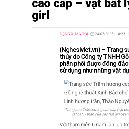
cao cấp – vật bất 
girl
ĐẶNG XUÂN TỚI
24/07/2025 | 10:23
(Nghesiviet.vn) – Trang 
thủy do Công ty TNHH Gỗ 
phân phối được đông đảo c
sử dụng như những vật dụn
Trang sức Trầm hương cao cấp (vật ph
– vật bất ly thân của các hot girl Uyê
Với thâm niên 6 năm lăn lộn tr