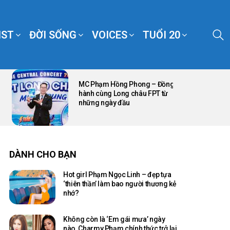
S
IST
ĐỜI SỐNG
VOICES
TUỔI 20
MC Phạm Hồng Phong – Đồng
hành cùng Long châu FPT từ
những ngày đầu
DÀNH CHO BẠN
Hot girl Phạm Ngọc Linh – đẹp tựa
‘thiên thần’ làm bao người thương kẻ
nhớ?
Không còn là ‘Em gái mưa’ ngày
nào, Charmy Phạm chính thức trở lại