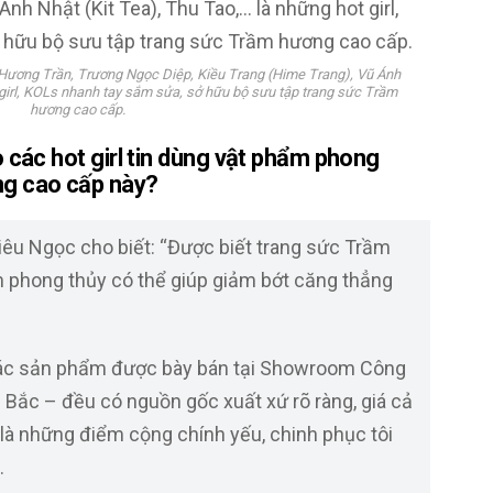
 Hương Trần, Trương Ngọc Diệp,
Kiều Trang (Hime Trang), Vũ Ánh
 girl, KOLs nhanh tay sắm sửa,
sở hữu bộ sưu tập trang sức Trầm
hương cao cấp.
o các hot girl tin dùng vật phẩm phong
ng cao cấp này?
 Tiêu Ngọc cho biết: “Được biết trang sức Trầm
 phong thủy có thể giúp giảm bớt căng thẳng
 các sản phẩm được bày bán tại Showroom Công
Bắc – đều có nguồn gốc xuất xứ rõ ràng, giá cả
 là những điểm cộng chính yếu, chinh phục tôi
.