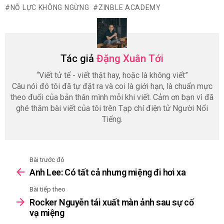
NỖ LỰC KHÔNG NGỪNG
ZINBLE ACADEMY
Tác giả
Đặng Xuân Tới
“Viết tử tế - viết thật hay, hoặc là không viết”
Câu nói đó tôi đã tự đặt ra và coi là giới hạn, là chuẩn mực
theo đuổi của bản thân mình mỗi khi viết. Cảm ơn bạn vì đã
ghé thăm bài viết của tôi trên Tạp chí điện tử Người Nổi
Tiếng.
Bài trước đó
See
Anh Lee: Có tất cả nhưng miệng đi hơi xa
more
Bài tiếp theo
Rocker Nguyễn tái xuất màn ảnh sau sự cố
vạ miệng