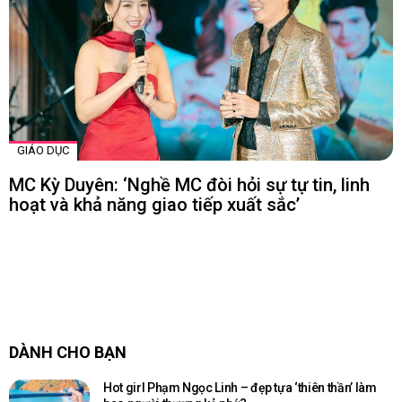
GIÁO DỤC
MC Kỳ Duyên: ‘Nghề MC đòi hỏi sự tự tin, linh
hoạt và khả năng giao tiếp xuất sắc’
DÀNH CHO BẠN
Hot girl Phạm Ngọc Linh – đẹp tựa ‘thiên thần’ làm