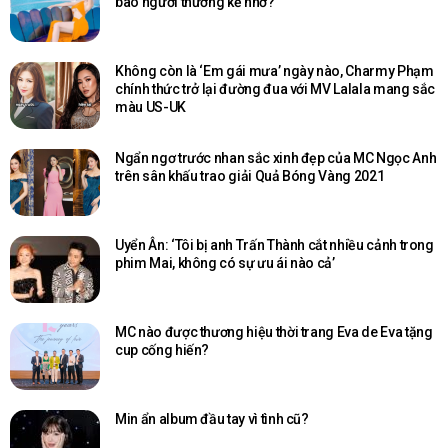
bao người thương kẻ nhớ?
Không còn là ‘Em gái mưa’ ngày nào, Charmy Phạm
chính thức trở lại đường đua với MV Lalala mang sắc
màu US-UK
Ngẩn ngơ trước nhan sắc xinh đẹp của MC Ngọc Anh
trên sân khấu trao giải Quả Bóng Vàng 2021
Uyển Ân: ‘Tôi bị anh Trấn Thành cắt nhiều cảnh trong
phim Mai, không có sự ưu ái nào cả’
MC nào được thương hiệu thời trang Eva de Eva tặng
cup cống hiến?
Min ẩn album đầu tay vì tình cũ?