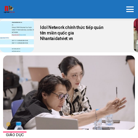
Menu
LATEST
STORIES
Idol Network chính thức tiếp quản
tên miền quốc gia
Nhantaidatviet.vn
GIÁO DỤC