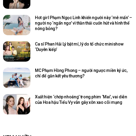
Hot girl Phạm Ngọc Linh khiến người này ‘mê mẩn’ –
người nọ ‘ngẩn ngơ’ vì thần thái cuốn hút và hình thể
nóng bỏng?
Ca sĩ Phan Hải Lý bật mí, lý do tổ chức minishow
‘Duyên kiếp’
MC Phạm Hồng Phong – người ngược miền ký ức,
chỉ để gắn kết yêu thương?
Xuất hiện ‘chớp nhoáng’ trong phim ‘Mai’, vai diễn
của Hoa hậu Tiểu Vy vẫn gây xôn xao cõi mạng