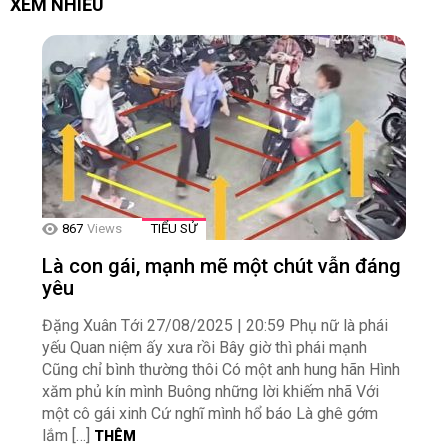
XEM NHIỀU
867
Views
TIỂU SỬ
Là con gái, mạnh mẽ một chút vẫn đáng
yêu
Đặng Xuân Tới 27/08/2025 | 20:59 Phụ nữ là phái
yếu Quan niệm ấy xưa rồi Bây giờ thì phái mạnh
Cũng chỉ bình thường thôi Có một anh hung hãn Hình
xăm phủ kín mình Buông những lời khiếm nhã Với
một cô gái xinh Cứ nghĩ mình hổ báo Là ghê gớm
lắm […]
THÊM