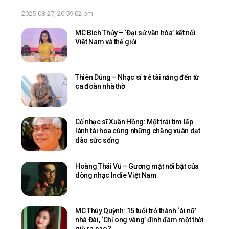
2025-08-27, 20:59:02 pm
MC Bích Thủy – ‘Đại sứ văn hóa’ kết nối
Việt Nam và thế giới
Thiên Dũng – Nhạc sĩ trẻ tài năng đến từ
ca đoàn nhà thờ
Cố nhạc sĩ Xuân Hồng: Một trái tim lấp
lánh tài hoa cùng những chặng xuân dạt
dào sức sống
Hoàng Thái Vũ – Gương mặt nổi bật của
dòng nhạc Indie Việt Nam
MC Thúy Quỳnh: 15 tuổi trở thành ‘ái nữ’
nhà Đài, ‘Chị ong vàng’ đình đám một thời
giờ ra sao?