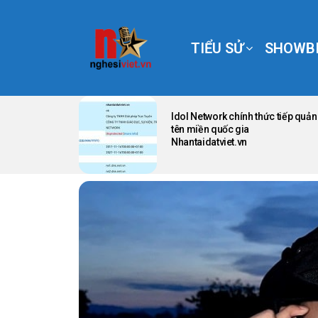
TIỂU SỬ
SHOWBI
LATEST
STORIES
Idol Network chính thức tiếp quản
tên miền quốc gia
Nhantaidatviet.vn