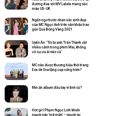
đường đua với MV Lalala mang sắc
màu US-UK
Ngẩn ngơ trước nhan sắc xinh đẹp
của MC Ngọc Anh trên sân khấu trao
giải Quả Bóng Vàng 2021
Uyển Ân: ‘Tôi bị anh Trấn Thành cắt
nhiều cảnh trong phim Mai, không
có sự ưu ái nào cả’
MC nào được thương hiệu thời trang
Eva de Eva tặng cup cống hiến?
Min ẩn album đầu tay vì tình cũ?
Hot girl Phạm Ngọc Linh khiến
người này ‘mê mẩn’ – người nọ