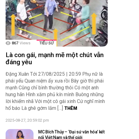
867
Views
TIỂU SỬ
Là con gái, mạnh mẽ một chút vẫn
đáng yêu
Đặng Xuân Tới 27/08/2025 | 20:59 Phụ nữ là
phái yếu Quan niệm ấy xưa rồi Bây giờ thì phái
mạnh Cũng chỉ bình thường thôi Có một anh
hung hãn Hình xăm phủ kín mình Buông những
lời khiếm nhã Với một cô gái xinh Cứ nghĩ mình
hổ báo Là ghê gớm lắm […]
THÊM
2025-08-27, 20:59:02 pm
MC Bích Thủy – ‘Đại sứ văn hóa’ kết
nối Việt Nam và thế giới