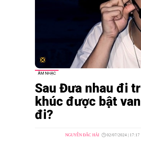
ÂM NHẠC
Sau Đưa nhau đi tr
khúc được bật van
đi?
NGUYỄN ĐẮC HẢI
02/07/2024 | 17:17