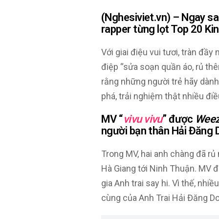
(Nghesiviet.vn) – Ngay sa
rapper từng lọt Top 20 Ki
Với giai điệu vui tươi, tràn đầy
điệp “sửa soạn quần áo, rủ thê
rằng những người trẻ hãy dàn
phá, trải nghiệm thật nhiều điề
MV “
vivu vivu
” được
Wee
người bạn thân Hải Đăng 
Trong MV, hai anh chàng đã rủ 
Hà Giang tới Ninh Thuận. MV 
gia Anh trai say hi. Vì thế, nh
cùng của Anh Trai Hải Đăng Doo 