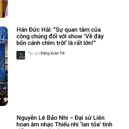
Hán Đức Hải: “Sự quan tâm của
công chúng đối với show ‘Về đây
bốn cánh chim trời’ là rất lớn!”
Tác giả
Đặng Xuân Tới
Nguyễn Lê Bảo Nhi – Đại sứ Liên
hoan âm nhạc Thiếu nhi ‘lan tỏa’ tinh