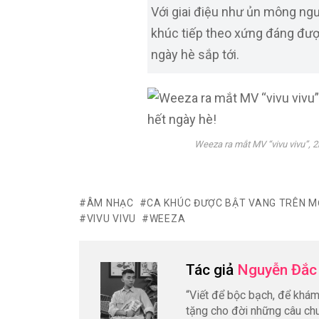
Với giai điệu như ủn mông ngườ
khúc tiếp theo xứng đáng đượ
ngày hè sắp tới.
Weeza ra mắt MV “vivu vivu”, 2
ÂM NHẠC
CA KHÚC ĐƯỢC BẬT VANG TRÊN MỌ
VIVU VIVU
WEEZA
Tác giả
Nguyễn Đắc
“Viết để bộc bạch, để khám 
tặng cho đời những câu chu