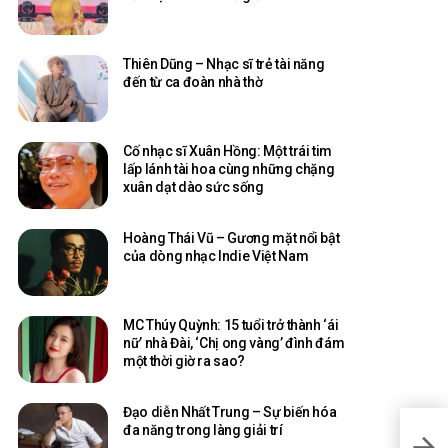
Thiên Dũng – Nhạc sĩ trẻ tài năng
đến từ ca đoàn nhà thờ
Cố nhạc sĩ Xuân Hồng: Một trái tim
lấp lánh tài hoa cùng những chặng
xuân dạt dào sức sống
Hoàng Thái Vũ – Gương mặt nổi bật
của dòng nhạc Indie Việt Nam
MC Thúy Quỳnh: 15 tuổi trở thành ‘ái
nữ’ nhà Đài, ‘Chị ong vàng’ đình đám
một thời giờ ra sao?
Đạo diễn Nhất Trung – Sự biến hóa
đa năng trong làng giải trí
Góc n