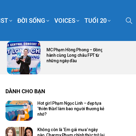
S
IST
ĐỜI SỐNG
VOICES
TUỔI 20
MC Phạm Hồng Phong – Đồng
hành cùng Long châu FPT từ
những ngày đầu
DÀNH CHO BẠN
Hot girl Phạm Ngọc Linh – đẹp tựa
‘thiên thần’ làm bao người thương kẻ
nhớ?
Không còn là ‘Em gái mưa’ ngày
nào, Charmy Phạm chính thức trở lại