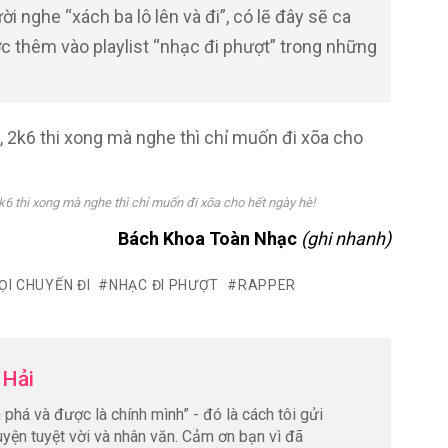
i nghe “xách ba lô lên và đi”, có lẽ đây sẽ ca
c thêm vào playlist “nhạc đi phượt” trong những
k6 thi xong mà nghe thì chỉ muốn đi xõa cho hết ngày hè!
Bách Khoa Toàn Nhạc
(ghi nhanh)
I CHUYẾN ĐI
NHẠC ĐI PHƯỢT
RAPPER
 Hải
phá và được là chính mình” - đó là cách tôi gửi
yện tuyệt vời và nhân văn. Cảm ơn bạn vì đã