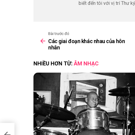
biết đến tôi với vị trí Thư
Bài trước đó
See
Các giai đoạn khác nhau của hôn
more
nhân
NHIỀU HƠN TỪ:
ÂM NHẠC