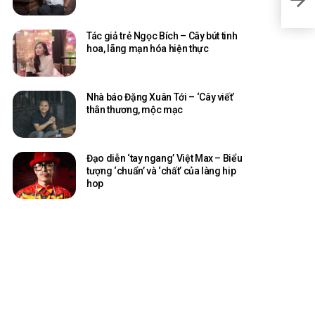
đầu 
Tác giả trẻ Ngọc Bích – Cây bút tinh
hoa, lãng mạn hóa hiện thực
Nhà báo Đặng Xuân Tới – ‘Cây viết’
thân thương, mộc mạc
Đạo diễn ‘tay ngang’ Việt Max – Biểu
tượng ‘chuẩn’ và ‘chất’ của làng hip
hop