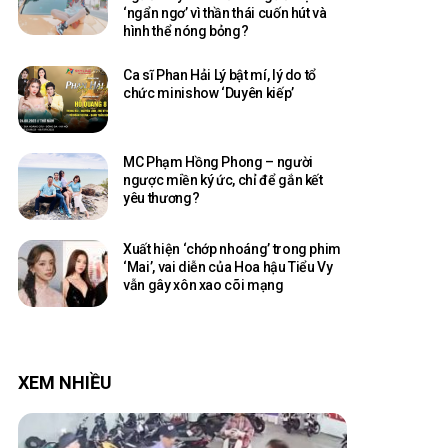
‘ngẩn ngơ’ vì thần thái cuốn hút và
hình thể nóng bỏng?
Ca sĩ Phan Hải Lý bật mí, lý do tổ
chức minishow ‘Duyên kiếp’
MC Phạm Hồng Phong – người
ngược miền ký ức, chỉ để gắn kết
yêu thương?
Xuất hiện ‘chớp nhoáng’ trong phim
‘Mai’, vai diễn của Hoa hậu Tiểu Vy
vẫn gây xôn xao cõi mạng
XEM NHIỀU